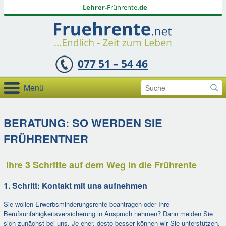
Lehrer-
Frührente
.de
077 51 – 54 46
Menü
Startseite
BERATUNG: SO WERDEN SIE
Beratung
FRÜHRENTNER
Test
Presse
Ihre 3 Schritte auf dem Weg in die Frührente
Fragen und Antworten
1. Schritt: Kontakt mit uns aufnehmen
Referenzen
Sie wollen Erwerbsminderungsrente beantragen oder Ihre
Kontakt
Berufsunfähigkeitsversicherung in Anspruch nehmen? Dann melden Sie
sich zunächst bei uns. Je eher, desto besser können wir Sie unterstützen.