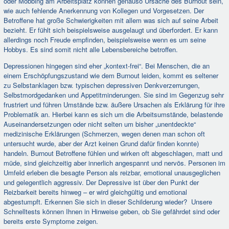
oder Mobbing am Arbeitsplatz können genauso Ursache des Burnout sein,
wie auch fehlende Anerkennung von Kollegen und Vorgesetzen. Der
Betroffene hat große Schwierigkeiten mit allem was sich auf seine Arbeit
bezieht. Er fühlt sich beispielsweise ausgelaugt und überfordert. Er kann
allerdings noch Freude empfinden, beispielsweise wenn es um seine
Hobbys. Es sind somit nicht alle Lebensbereiche betroffen.
Depressionen hingegen sind eher „kontext-frei“. Bei Menschen, die an
einem Erschöpfungszustand wie dem Burnout leiden, kommt es seltener
zu Selbstanklagen bzw. typischen depressiven Denkverzerrungen,
Selbstmordgedanken und Appetitminderungen. Sie sind im Gegenzug sehr
frustriert und führen Umstände bzw. äußere Ursachen als Erklärung für ihre
Problematik an. Hierbei kann es sich um die Arbeitsumstände, belastende
Auseinandersetzungen oder nicht selten um bisher „unentdeckte“
medizinische Erklärungen (Schmerzen, wegen denen man schon oft
untersucht wurde, aber der Arzt keinen Grund dafür finden konnte)
handeln. Burnout Betroffene fühlen und wirken oft abgeschlagen, matt und
müde, sind gleichzeitig aber innerlich angespannt und nervös. Personen im
Umfeld erleben die besagte Person als reizbar, emotional unausgeglichen
und gelegentlich aggressiv. Der Depressive ist über den Punkt der
Reizbarkeit bereits hinweg – er wird gleichgültig und emotional
abgestumpft. Erkennen Sie sich in dieser Schilderung wieder? Unsere
Schnelltests können Ihnen in Hinweise geben, ob Sie gefährdet sind oder
bereits erste Symptome zeigen.